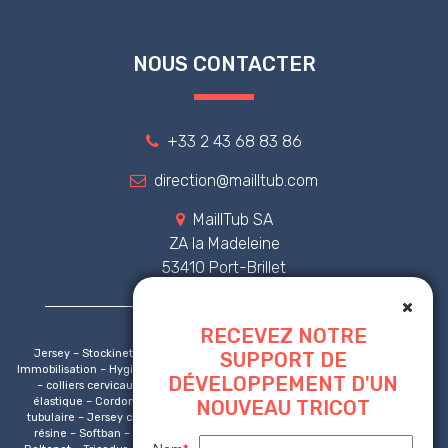
NOUS CONTACTER
+33 2 43 68 83 86
direction@mailltub.com
MaillTub SA
ZA la Madeleine
53410 Port-Brillet
RECEVEZ NOTRE
Jersey – Stockinette – Tricot tubulaire – Tricot circulaire – Orthopédie –
SUPPORT DE
Immobilisation – Hygiène – Protection respiratoire – Attelles – Collier cervical
DÉVELOPPEMENT D'UN
– colliers cervicaux – Marquage CE – Pansement – Bandage – Cordon
élastique – Cordonnet – Bande sous platre – Masque non tissé – Jersey
NOUVEAU TRICOT
tubulaire – Jersey circulaire – Bande platrée – Platre de paris – Bande de
résine – Softban – Bandage tubulaire – Tensogrip – jersey compressif –