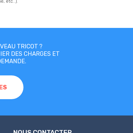
e, etc…).
VEAU TRICOT ?
IER DES CHARGES ET
DEMANDE.
ES
NOUS CONTACTER