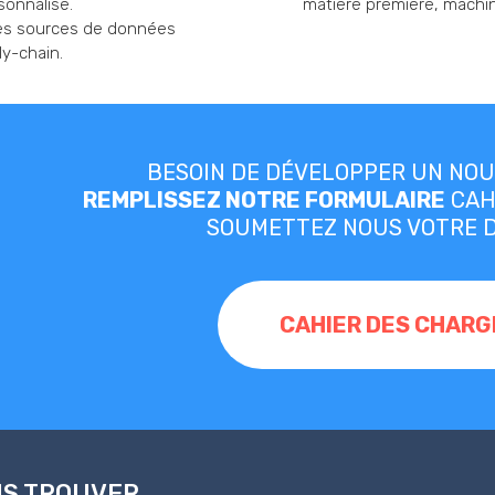
sonnalisé.
matière première, machin
des sources de données
ly-chain.
BESOIN DE DÉVELOPPER UN NOU
REMPLISSEZ NOTRE FORMULAIRE
CAH
SOUMETTEZ NOUS VOTRE 
CAHIER DES CHARG
S TROUVER