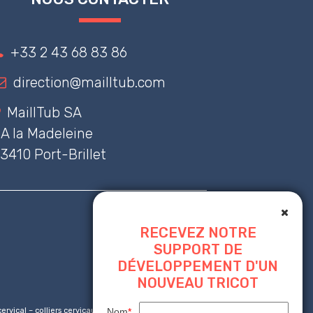
+33 2 43 68 83 86
direction@mailltub.com
MaillTub SA
A la Madeleine
3410 Port-Brillet
RECEVEZ NOTRE
SUPPORT DE
DÉVELOPPEMENT D'UN
NOUVEAU TRICOT
Nom
*
er cervical – colliers cervicaux – Marquage CE – Pansement –