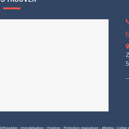
Z
5
 – Orthopédie – Immobilisation – Hygiène – Protection respiratoire – Attelles – Colli