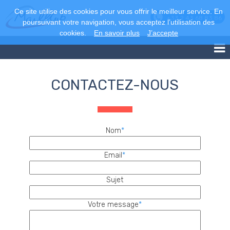
Ce site utilise des cookies pour vous offrir le meilleur service. En
+33 2 43 68 83 86
poursuivant votre navigation, vous acceptez l’utilisation des
cookies.
En savoir plus
J’accepte
CONTACTEZ-NOUS
Nom
*
Email
*
Sujet
Votre message
*