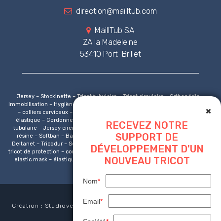
direction@mailltub.com
MaillTub SA
ZA la Madeleine
53410 Port-Brillet
Jersey – Stockinette – Tricot tubulaire – Tricot circulaire – Orthopédie –
Immobilisation – Hygiène – Protection respiratoire – Attelles – Collier cervical
– colliers cervicaux – Marquage CE – Pansement – Bandage – Cordon
élastique – Cordonnet – Bande sous platre – Masque non tissé – Jersey
RECEVEZ NOTRE
tubulaire – Jersey circulaire – Bande platrée – Platre de paris – Bande de
SUPPORT DE
résine – Softban – Bandage tubulaire – Tensogrip – jersey compressif –
Deltanet – Tricodur – Softgrip – Géotextile – Bord-côte – Carnex – Franet –
DÉVELOPPEMENT D'UN
tricot de protection – comfifast – comfigrip – tubigrip – bord-côte – ear loop –
NOUVEAU TRICOT
elastic mask – élastique fixation – elastic polypro – elastic polypropylen –
élastique polypropylène
Nom
*
Email
*
Création : Studioversion2.com |
Mentions légales
|
CGU
|
Plan
du site