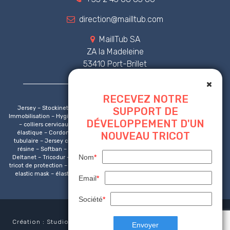
direction@mailltub.com
MaillTub SA
ZA la Madeleine
53410 Port-Brillet
RECEVEZ NOTRE
Jersey – Stockinette – Tricot tubulaire – Tricot circulaire – Orthopédie –
SUPPORT DE
Immobilisation – Hygiène – Protection respiratoire – Attelles – Collier cervical
DÉVELOPPEMENT D'UN
– colliers cervicaux – Marquage CE – Pansement – Bandage – Cordon
élastique – Cordonnet – Bande sous platre – Masque non tissé – Jersey
NOUVEAU TRICOT
tubulaire – Jersey circulaire – Bande platrée – Platre de paris – Bande de
résine – Softban – Bandage tubulaire – Tensogrip – jersey compressif –
Nom
*
Deltanet – Tricodur – Softgrip – Géotextile – Bord-côte – Carnex – Franet –
tricot de protection – comfifast – comfigrip – tubigrip – bord-côte – ear loop –
elastic mask – élastique fixation – elastic polypro – elastic polypropylen –
Email
*
élastique polypropylène
Société
*
Création : Studioversion2.com |
Mentions légales
|
CGU
|
Plan