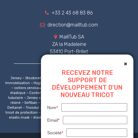
+33 2 43 68 83 86
direction@mailltub.com
MaillTub SA
ZA la Madeleine
53410 Port-Brillet
RECEVEZ NOTRE
Jersey – Stockinette – Tricot tubulaire – Tricot circulaire – Orthopédie –
SUPPORT DE
Immobilisation – Hygiène – Protection respiratoire – Attelles – Collier cervical
DÉVELOPPEMENT D'UN
– colliers cervicaux – Marquage CE – Pansement – Bandage – Cordon
élastique – Cordonnet – Bande sous platre – Masque non tissé – Jersey
NOUVEAU TRICOT
tubulaire – Jersey circulaire – Bande platrée – Platre de paris – Bande de
résine – Softban – Bandage tubulaire – Tensogrip – jersey compressif –
Nom
*
Deltanet – Tricodur – Softgrip – Géotextile – Bord-côte – Carnex – Franet –
tricot de protection – comfifast – comfigrip – tubigrip – bord-côte – ear loop –
elastic mask – élastique fixation – elastic polypro – elastic polypropylen –
Email
*
élastique polypropylène
Société
*