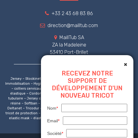
+33 2 43 68 83 86
direction@mailltub.com
MaillTub SA
ZA la Madeleine
53410 Port-Brillet
RECEVEZ NOTRE
Jersey – Stockinette – Tricot tubulaire – Tricot circulaire – Orthopédie –
SUPPORT DE
Immobilisation – Hygiène – Protection respiratoire – Attelles – Collier cervical
DÉVELOPPEMENT D'UN
– colliers cervicaux – Marquage CE – Pansement – Bandage – Cordon
élastique – Cordonnet – Bande sous platre – Masque non tissé – Jersey
NOUVEAU TRICOT
tubulaire – Jersey circulaire – Bande platrée – Platre de paris – Bande de
résine – Softban – Bandage tubulaire – Tensogrip – jersey compressif –
Nom
*
Deltanet – Tricodur – Softgrip – Géotextile – Bord-côte – Carnex – Franet –
tricot de protection – comfifast – comfigrip – tubigrip – bord-côte – ear loop –
elastic mask – élastique fixation – elastic polypro – elastic polypropylen –
Email
*
élastique polypropylène
Société
*