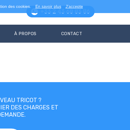
ation des cookies.
En savoir plus
J’accepte
+33 2 43 68 83 86
À PROPOS
CONTACT
VEAU TRICOT ?
IER DES CHARGES ET
DEMANDE.