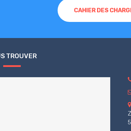
CAHIER DES CHARG
S TROUVER
Z
5