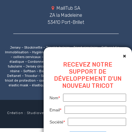
MaillTub SA
ZA la Madeleine
53410 Port-Brillet
Jersey – Stockinette – Tricot tubulaire – Tricot circulaire – Orthopédie –
Immobilisation – Hygiène – Protection respiratoire – Attelles – Collier cervical
– colliers cervicaux – Marquage CE – Pansement – Bandage – Cordon
élastique – Cordonnet – Bande sous platre – Masque non tissé – Jersey
RECEVEZ NOTRE
tubulaire – Jersey circulaire – Bande platrée – Platre de paris – Bande de
SUPPORT DE
résine – Softban – Bandage tubulaire – Tensogrip – jersey compressif –
Deltanet – Tricodur – Softgrip – Géotextile – Bord-côte – Carnex – Franet –
DÉVELOPPEMENT D'UN
tricot de protection – comfifast – comfigrip – tubigrip – bord-côte – ear loop –
NOUVEAU TRICOT
elastic mask – élastique fixation – elastic polypro – elastic polypropylen –
élastique polypropylène
Nom
*
Email
*
Création : Studioversion2.com |
Mentions légales
|
CGU
|
Plan
du site
Société
*